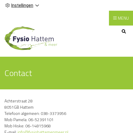
Instellingen
MENU
Hoofdmenu
Contact
Achterstraat 28
8051GB Hattem
Telefoon algemeen: 038-3373956
Mob Pamela: 06-52391101
Mob Hiske: 06-14815968
E-mail:
info@fysiohattemenmeer.nl