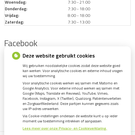
Woensdag:
7:30 - 21:00
Donderdag:
7:30 - 18:00
Vrijdag:
8:00 - 18:00
Zaterdag:
7:30 - 13:00
Facebook
Deze website gebruikt cookies
Wij gebruiken noodzakelijke cookies zodat deze website goed
kan werken. Voor analytische cookies en externe inhoud vragen
U heeft geen toestemming gegeven voor de
wij uw toestemming.
analytische cookies
die nodig zijn om dit te
Voor analytische cookies werken wij samen met Matomo en
zien.
Google Analytics. Voor externe inhoud werken wij samen met
Cookie-instellingen wijzigen
Google (Maps, Translate en Reviews), YouTube, Vimeo,
Facebook, Instagram, X (Twitter), Qualizorg, Patiëntenvertellen
en ZorgkaartNederland. Deze partijen kunnen gegevens zoals
uw IP-adres verwerken.
Via Cookie-instellingen onderaan de website kunt u op ieder
moment uw toestemming intrekken of aanpassen.
Lees meer over onze Privacy- en Cookieverklaring.